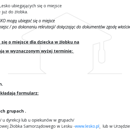
Lesko ubiegających się o miejsce
 już do żłobka.
SKO mogą ubiegać się o miejsce
miejsc / po dokonaniu rekrutacji/ dołączając do dokumentów zgodę właś
się o miejsce dla dziecka w żłobku na
ają w wyznaczonym wyżej terminie:
h.
kładają formularz:
ch grupach .
 u dyrekcji lub u opiekunów w grupach/
netowej Żłobka Samorządowego w Lesku -
www.lesko.pl
lub w Urzędzie 