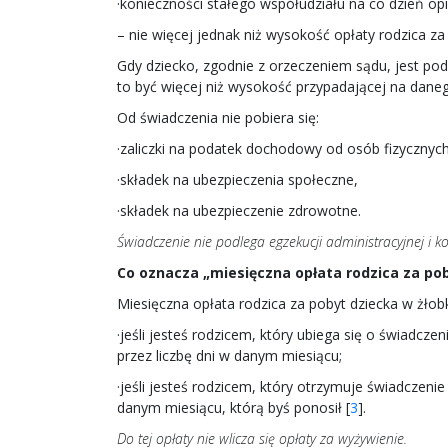
·konieczności stałego współudziału na co dzień opie
– nie więcej jednak niż wysokość opłaty rodzica za
Gdy dziecko, zgodnie z orzeczeniem sądu, jest po
to być więcej niż wysokość przypadającej na daneg
Od świadczenia nie pobiera się:
·zaliczki na podatek dochodowy od osób fizycznych
·składek na ubezpieczenia społeczne,
·składek na ubezpieczenie zdrowotne.
Świadczenie nie podlega egzekucji administracyjnej i k
Co oznacza „miesięczna opłata rodzica za pob
Miesięczna opłata rodzica za pobyt dziecka w żłob
·jeśli jesteś rodzicem, który ubiega się o świadcz
przez liczbę dni w danym miesiącu;
·jeśli jesteś rodzicem, który otrzymuje świadczeni
danym miesiącu, którą byś ponosił [
3
].
Do tej opłaty nie wlicza się opłaty za wyżywienie.