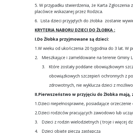
5. W przypadku stwierdzenia, że Karta Zgłoszenia z
placówce wskazanej przez Rodzica.
6. Lista dzieci przyjętych do żłobka zostanie wy
KRYTERIA NABORU DZIECI DO ŻŁOBKA :
I.
Do Żłobka przyjmowane są dzieci:
1.W wieku od ukończenia 20 tygodnia do 3 lat. W p
2. Mieszkające i zameldowane na terenie Gminy L
3. Które zostały poddane obowiązkowym szczep
obowiązkowych szczepień ochronnych z powod
zdrowotnych, nie wyklucza dzieci z możliwości
II.
Pierwszeństwo w przyjęciu do Żłobka mają, z
1.Dzieci niepełnosprawne, posiadające orzeczenie
2.Dzieci rodziców pracujących zawodowo lub ucząc
3. Dzieci z rodzin wielodzietnych ( troje i więcej dz
4. Dzieci objęte pieczą zastępczą