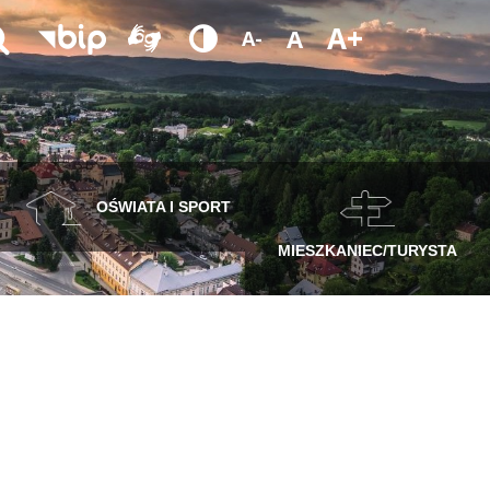
A+
A
A-
OŚWIATA I SPORT
MIESZKANIEC/TURYSTA