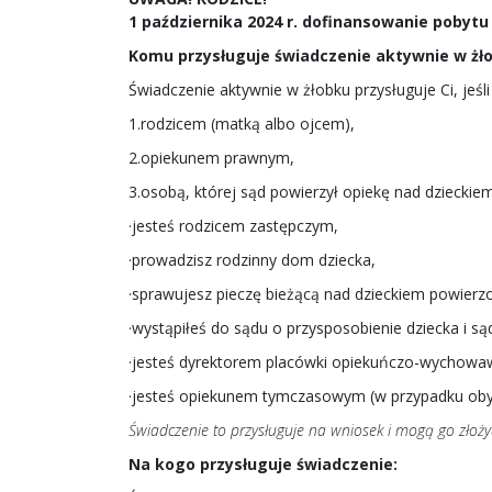
1 października 2024 r. dofinansowanie pobyt
Komu przysługuje świadczenie aktywnie w żł
Świadczenie aktywnie w żłobku przysługuje Ci, jeśli 
1.rodzicem (matką albo ojcem),
2.opiekunem prawnym,
3.osobą, której sąd powierzył opiekę nad dzieckiem
·jesteś rodzicem zastępczym,
·prowadzisz rodzinny dom dziecka,
·sprawujesz pieczę bieżącą nad dzieckiem powier
·wystąpiłeś do sądu o przysposobienie dziecka i s
·jesteś dyrektorem placówki opiekuńczo-wychowaw
·jesteś opiekunem tymczasowym (w przypadku obyw
Świadczenie to przysługuje na wniosek i mogą go złoży
Na kogo przysługuje świadczenie: