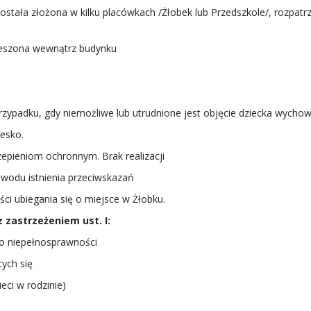
ostała złożona w kilku placówkach /Żłobek lub Przedszkole/, rozpatrz
wieszona wewnątrz budynku
rzypadku, gdy niemożliwe lub utrudnione jest objęcie dziecka wycho
esko.
ieniom ochronnym. Brak realizacji
u istnienia przeciwskazań
 ubiegania się o miejsce w Żłobku.
 zastrzeżeniem ust. I:
 o niepełnosprawności
ych się
ieci w rodzinie)