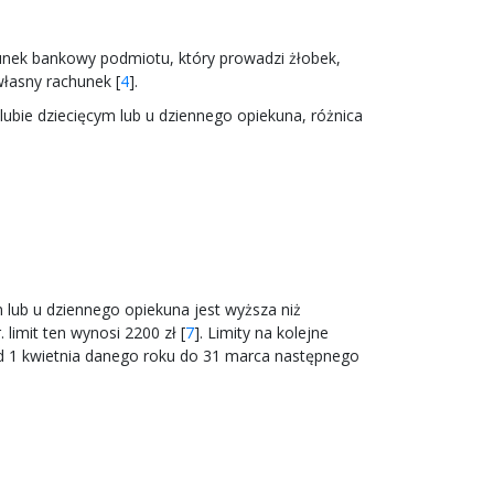
hunek bankowy podmiotu, który prowadzi żłobek,
łasny rachunek [
4
].
ubie dziecięcym lub u dziennego opiekuna, różnica
m lub u dziennego opiekuna jest wyższa niż
limit ten wynosi 2200 zł [
7
]. Limity na kolejne
od 1 kwietnia danego roku do 31 marca następnego