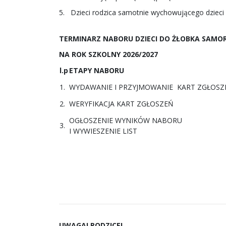
5. Dzieci rodzica samotnie wychowującego dzieci
TERMINARZ NABORU DZIECI DO ŻŁOBKA SAM
NA ROK SZKOLNY 2026/2027
l.p
ETAPY NABORU
1.
WYDAWANIE I PRZYJMOWANIE KART ZGŁOSZ
2.
WERYFIKACJA KART ZGŁOSZEŃ
OGŁOSZENIE WYNIKÓW NABORU
3.
I WYWIESZENIE LIST
UWAGA! RODZICE!