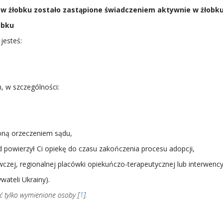
u w żłobku zostało zastąpione świadczeniem aktywnie w żłob
obku
jesteś:
, w szczególności:
zoną orzeczeniem sądu,
ąd powierzył Ci opiekę do czasu zakończenia procesu adopcji,
czej, regionalnej placówki opiekuńczo-terapeutycznej lub interwen
ateli Ukrainy).
ć tylko wymienione osoby [
1
].