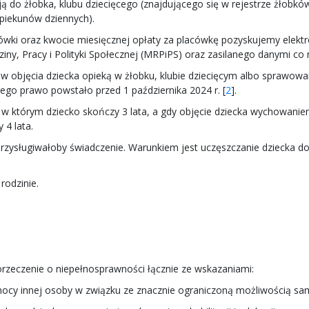
ją do żłobka, klubu dziecięcego (znajdującego się w rejestrze żłobków
piekunów dziennych).
ówki oraz kwocie miesięcznej opłaty za placówkę pozyskujemy elektro
y, Pracy i Polityki Społecznej (MRPiPS) oraz zasilanego danymi co m
w objęcia dziecka opieką w żłobku, klubie dziecięcym albo sprawowa
go prawo powstało przed 1 października 2024 r. [
2
].
 w którym dziecko skończy 3 lata, a gdy objęcie dziecka wychowanie
 4 lata.
zysługiwałoby świadczenie. Warunkiem jest uczęszczanie dziecka do 
rodzinie.
 orzeczenie o niepełnosprawności łącznie ze wskazaniami:
pomocy innej osoby w związku ze znacznie ograniczoną możliwością sam