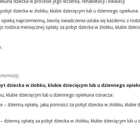
kuna dziecka w procesie jego leczenia, rehabilitacji i edukacji
 pobyt dziecka w żłobku, klubie dziecięcym lub u dziennego opiekuna.
d opieką naprzemienną, kwotę świadczenia ustala się każdemu z rod
o rodzica miesięcznej opłaty za pobyt dziecka w żłobku, klubie dziec
,
omorniczej.
yt dziecka w żłobku, klubie dziecięcym lub u dziennego opiek
ku, klubie dziecięcym lub u dziennego opiekuna oznacza:
enie – dzienną opłatę, jaką ponosisz za pobyt dziecka w żłobku, klub
e – dzienną opłatę za pobyt dziecka w żłobku, klubie dziecięcym lub