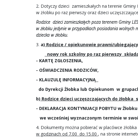
2. Dotyczy dzieci zamieszkałych na terenie Gminy 
w żłobku po raz pierwszy oraz dzieci uczęszczające
Rodzice dzieci zamieszkałych poza terenem Gminy LE
w żłobku jedynie w przypadkach posiadania wolnych 
dziecka w żłobku.
3.
a)
Rodzice / opiekunowie prawni/ubiegający 
nowy rok szkolny po raz pierwszy skład
- KARTĘ ZGŁOSZENIA,
- OŚWIADCZENIA RODZICÓW,
- KLAUZULĘ INFORMACYJNĄ
do Dyrekcji Żłobka lub Opiekunom w grupac
b)
Rodzice dzieci uczęszczających do żłobka s
- DEKLARACJA KONTYNUACJI POBYTU w Żłobku
we wcześniej wyznaczonym terminie w swoi
4. Dokumenty można pobierać w placówce żłobka /
w godzinach od 7.00 do 15.00
, na stronie inter