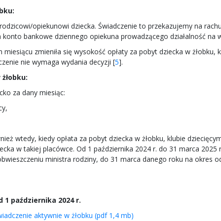
bku:
 rodzicowi/opiekunowi dziecka. Świadczenie to przekazujemy na rac
 na konto bankowe dziennego opiekuna prowadzącego działalność na w
miesiącu zmieniła się wysokość opłaty za pobyt dziecka w żłobku, kl
iczenie nie wymaga wydania decyzji [
5
].
 żłobku:
ecko za dany miesiąc:
cy,
ież wtedy, kiedy opłata za pobyt dziecka w żłobku, klubie dziecięcy
a w takiej placówce. Od 1 października 2024 r. do 31 marca 2025 r. 
obwieszczeniu ministra rodziny, do 31 marca danego roku na okres 
d 1 października 2024 r.
wiadczenie aktywnie w żłobku (pdf 1,4 mb)