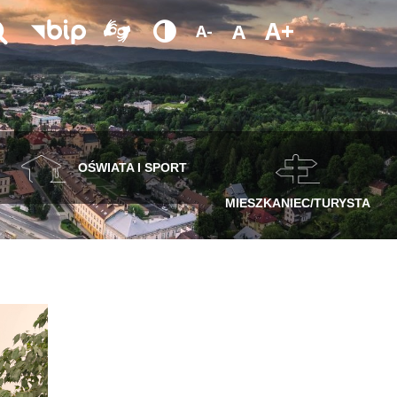
A+
A
A-
OŚWIATA I SPORT
MIESZKANIEC/TURYSTA