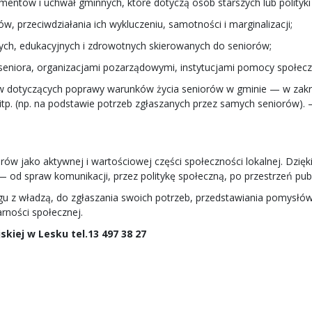
entów i uchwał gminnych, które dotyczą osób starszych lub polityki 
rów, przeciwdziałania ich wykluczeniu, samotności i marginalizacji;
nych, edukacyjnych i zdrowotnych skierowanych do seniorów;
seniora, organizacjami pozarządowymi, instytucjami pomocy społecz
 dotyczących poprawy warunków życia seniorów w gminie — w zakresie
i itp. (np. na podstawie potrzeb zgłaszanych przez samych seniorów). 
rów jako aktywnej i wartościowej części społeczności lokalnej. Dzi
 od spraw komunikacji, przez politykę społeczną, po przestrzeń publ
gu z władzą, do zgłaszania swoich potrzeb, przedstawiania pomysłów
rności społecznej.
skiej w Lesku tel.13 497 38 27