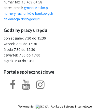
numer fax: 13 469 64 58
adres email:
gmina@lesko.pl
numery rachunków bankowych
deklaracja dostępności
Godziny pracy urzędu
poniedziałek 7:30 do 15:30
wtorek 7:30 do 15:30
środa 7:30 do 15:30
czwartek 7:30 do 17:00
piątek 7:30 do 14:00
Portale społecznościowe
facebook
youtube
profil urzędu miasta
kanał urzędu miasta
facebook
profil urzędu miasta
Wykonanie
Aplikacje i strony internetowe