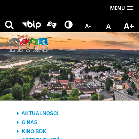
MENU
A+
A
A-
AKTUALNOŚCI
O NAS
KINO BDK