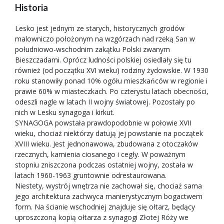
Historia
Lesko jest jednym ze starych, historycznych grodów
malowniczo położonym na wzgórzach nad rzeką San w
południowo-wschodnim zakątku Polski zwanym
Bieszczadami. Oprócz ludności polskiej osiedlały się tu
również (od początku XVI wieku) rodziny żydowskie. W 1930
roku stanowiły ponad 10% ogółu mieszkańców w regionie i
prawie 60% w miasteczkach. Po czterystu latach obecności,
odeszli nagle w latach II wojny światowej. Pozostały po
nich w Lesku synagoga i kirkut.
SYNAGOGA powstała prawdopodobnie w połowie XVII
wieku, chociaż niektórzy datują jej powstanie na początek
XVIII wieku. Jest jednonawowa, zbudowana z otoczaków
rzecznych, kamienia ciosanego i cegły. W poważnym
stopniu zniszczona podczas ostatniej wojny, została w
latach 1960-1963 gruntownie odrestaurowana.
Niestety, wystrój wnętrza nie zachował się, chociaż sama
jego architektura zachwyca manierystycznym bogactwem
form. Na ścianie wschodniej znajduje się ołtarz, będący
uproszczoną kopią ołtarza z synagogi Złotej Róży we