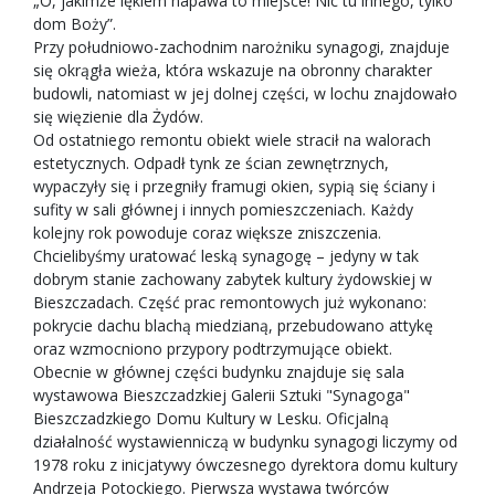
„O, jakimże lękiem napawa to miejsce! Nic tu innego, tylko
dom Boży”.
Przy południowo-zachodnim narożniku synagogi, znajduje
się okrągła wieża, która wskazuje na obronny charakter
budowli, natomiast w jej dolnej części, w lochu znajdowało
się więzienie dla Żydów.
Od ostatniego remontu obiekt wiele stracił na walorach
estetycznych. Odpadł tynk ze ścian zewnętrznych,
wypaczyły się i przegniły framugi okien, sypią się ściany i
sufity w sali głównej i innych pomieszczeniach. Każdy
kolejny rok powoduje coraz większe zniszczenia.
Chcielibyśmy uratować leską synagogę – jedyny w tak
dobrym stanie zachowany zabytek kultury żydowskiej w
Bieszczadach. Część prac remontowych już wykonano:
pokrycie dachu blachą miedzianą, przebudowano attykę
oraz wzmocniono przypory podtrzymujące obiekt.
Obecnie w głównej części budynku znajduje się sala
wystawowa Bieszczadzkiej Galerii Sztuki "Synagoga"
Bieszczadzkiego Domu Kultury w Lesku. Oficjalną
działalność wystawienniczą w budynku synagogi liczymy od
1978 roku z inicjatywy ówczesnego dyrektora domu kultury
Andrzeja Potockiego. Pierwsza wystawa twórców