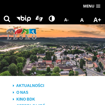
MENU
A+
A
A-
AKTUALNOŚCI
O NAS
KINO BDK