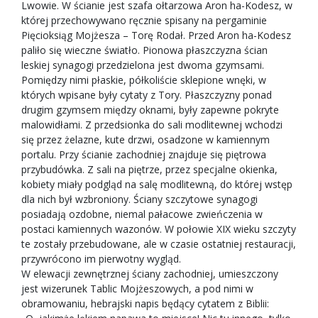
Lwowie. W ścianie jest szafa ołtarzowa Aron ha-Kodesz, w
której przechowywano ręcznie spisany na pergaminie
Pięcioksiąg Mojżesza – Torę Rodał. Przed Aron ha-Kodesz
paliło się wieczne światło. Pionowa płaszczyzna ścian
leskiej synagogi przedzielona jest dwoma gzymsami.
Pomiędzy nimi płaskie, półkoliście sklepione wnęki, w
których wpisane były cytaty z Tory. Płaszczyzny ponad
drugim gzymsem między oknami, były zapewne pokryte
malowidłami. Z przedsionka do sali modlitewnej wchodzi
się przez żelazne, kute drzwi, osadzone w kamiennym
portalu. Przy ścianie zachodniej znajduje się piętrowa
przybudówka. Z sali na piętrze, przez specjalne okienka,
kobiety miały podgląd na salę modlitewną, do której wstęp
dla nich był wzbroniony. Ściany szczytowe synagogi
posiadają ozdobne, niemal pałacowe zwieńczenia w
postaci kamiennych wazonów. W połowie XIX wieku szczyty
te zostały przebudowane, ale w czasie ostatniej restauracji,
przywrócono im pierwotny wygląd.
W elewacji zewnętrznej ściany zachodniej, umieszczony
jest wizerunek Tablic Mojżeszowych, a pod nimi w
obramowaniu, hebrajski napis będący cytatem z Biblii: