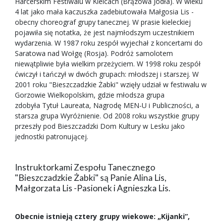
Harcerskim Festiwalu w Kielcach (Brązowa Jodła). W wieku
4 lat jako mała kaczuszka zadebiutowała Małgosia Lis -
obecny choreograf grupy tanecznej. W prasie kieleckiej
pojawiła się notatka, że jest najmłodszym uczestnikiem
wydarzenia. W 1987 roku zespół wyjechał z koncertami do
Saratowa nad Wołgę (Rosja). Podróż samolotem
niewątpliwie była wielkim przeżyciem. W 1998 roku zespół
ćwiczył i tańczył w dwóch grupach: młodszej i starszej. W
2001 roku "Bieszczadzkie Żabki" wzięły udział w festiwalu w
Gorzowie Wielkopolskim, gdzie młodsza grupa
zdobyła Tytuł Laureata, Nagrodę MEN-U i Publiczności, a
starsza grupa Wyróżnienie. Od 2008 roku wszystkie grupy
przeszły pod Bieszczadzki Dom Kultury w Lesku jako
jednostki patronującej.
Instruktorkami Zespołu Tanecznego
"Bieszczadzkie Żabki" są Panie Alina Lis,
Małgorzata Lis -Pasionek i Agnieszka Lis.
Obecnie istnieją cztery grupy wiekowe: „Kijanki”,