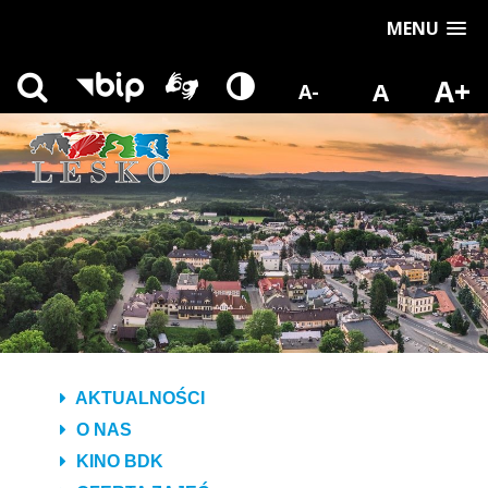
MENU
A+
A
A-
AKTUALNOŚCI
O NAS
KINO BDK