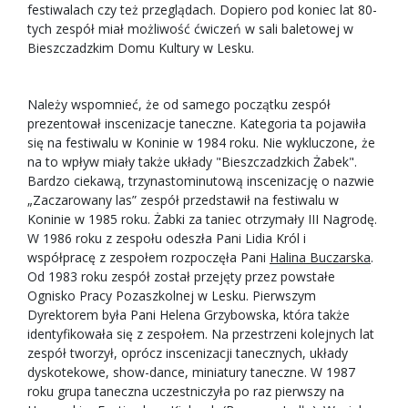
festiwalach czy też przeglądach. Dopiero pod koniec lat 80-
tych zespół miał możliwość ćwiczeń w sali baletowej w
Bieszczadzkim Domu Kultury w Lesku.
Należy wspomnieć, że od samego początku zespół
prezentował inscenizacje taneczne. Kategoria ta pojawiła
się na festiwalu w Koninie w 1984 roku. Nie wykluczone, że
na to wpływ miały także układy "Bieszczadzkich Żabek".
Bardzo ciekawą, trzynastominutową inscenizację o nazwie
„Zaczarowany las” zespół przedstawił na festiwalu w
Koninie w 1985 roku. Żabki za taniec otrzymały III Nagrodę.
W 1986 roku z zespołu odeszła Pani Lidia Król i
współpracę z zespołem rozpoczęła Pani
Halina Buczarska
.
Od 1983 roku zespół został przejęty przez powstałe
Ognisko Pracy Pozaszkolnej w Lesku. Pierwszym
Dyrektorem była Pani Helena Grzybowska, która także
identyfikowała się z zespołem. Na przestrzeni kolejnych lat
zespół tworzył, oprócz inscenizacji tanecznych, układy
dyskotekowe, show-dance, miniatury taneczne. W 1987
roku grupa taneczna uczestniczyła po raz pierwszy na