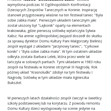
wymyślona podczas IV Ogólnopolskich Konfrontacji
Dziecięcych Zespołów Tanecznych w Koninie. Inspirację
stanowił przygotowany właśnie na ten festiwal taniec "Była
sobie żabka mała". Pierwszym układem tanecznym jaki
został ułożony był "Lajkonik" oparty na elementach
krakowiaka, gdzie pierwszą solówkę wytańczyła Sylwia
Kalisz. Na arenie ogólnopolskiej (wyjazd doszedł do skutku
za sprawą dyrektor Domu Kultury Pani Małgorzaty Bielinis)
zespół wystąpił z układami "Jarzynowy taniec", "Cyrkowe
koniki" i "Była sobie żabka mała". W tym ostatnim układzie
odkryta została Barbara Lelek, która przez wiele lat
tańczyła w solowych partiach. Tymi układami w 1983 roku
zespół na festiwalu w Koninie otrzymał III Nagrodę. Rok
później układ "Krasnoludki" zdobył na tym festiwalu I
Nagrodę. Solówkę w tym układzie miała Agnieszka
Buksztel.
W pierwszych latach działalności zespół ćwiczył w świetlicy
szkoły podstawowej lub na korytarzu. Z powodu remontu
Domu Kultury dzieci występowały na scenie jedynie na