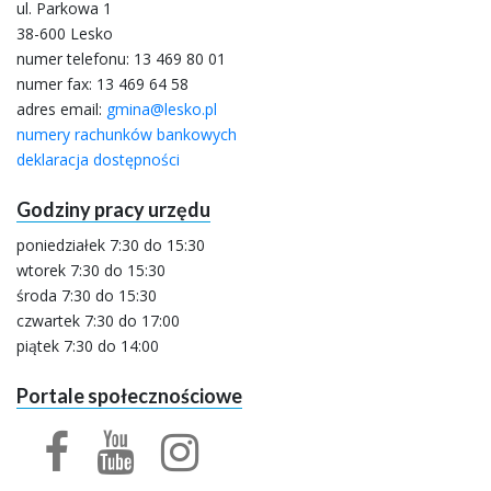
ul. Parkowa 1
38-600 Lesko
numer telefonu:
13 469 80 01
numer fax: 13 469 64 58
adres email:
gmina@lesko.pl
numery rachunków bankowych
deklaracja dostępności
Godziny pracy urzędu
poniedziałek 7:30 do 15:30
wtorek 7:30 do 15:30
środa 7:30 do 15:30
czwartek 7:30 do 17:00
piątek 7:30 do 14:00
Portale społecznościowe
facebook
youtube
profil urzędu miasta
kanał urzędu miasta
facebook
profil urzędu miasta