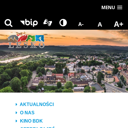
MENU
A+
A
A-
AKTUALNOŚCI
O NAS
KINO BDK