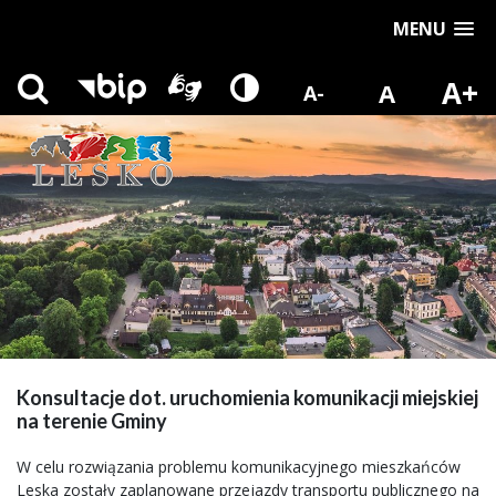
MENU
A+
A
A-
Konsultacje dot. uruchomienia komunikacji miejskiej
na terenie Gminy
W celu rozwiązania problemu komunikacyjnego mieszkańców
Leska zostały zaplanowane przejazdy transportu publicznego na