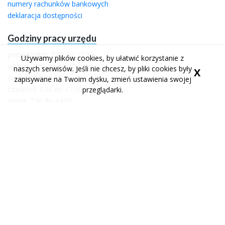
numery rachunków bankowych
deklaracja dostępności
Godziny pracy urzędu
poniedziałek 7:30 do 15:30
Używamy plików cookies, by ułatwić korzystanie z
wtorek 7:30 do 15:30
naszych serwisów. Jeśli nie chcesz, by pliki cookies były
X
środa 7:30 do 15:30
zapisywane na Twoim dysku, zmień ustawienia swojej
czwartek 7:30 do 17:00
przeglądarki.
piątek 7:30 do 14:00
Portale społecznościowe
facebook
youtube
profil urzędu miasta
kanał urzędu miasta
facebook
profil urzędu miasta
Wykonanie
Aplikacje i strony internetowe