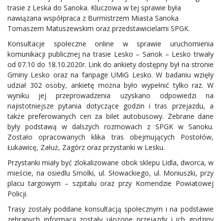
trasie z Leska do Sanoka. Kluczowa w tej sprawie była
nawiązana współpraca z Burmistrzem
Miasta Sanoka
Tomaszem Matuszewskim oraz przedstawicielami SPGK.
Konsultacje społeczne online w sprawie uruchomienia
komunikacji publicznej na trasie Lesko – Sanok – Lesko trwały
od 07.10 do 18.10.2020r. Link do ankiety dostępny był na stronie
Gminy Lesko oraz na fanpage UMiG Lesko. W badaniu wzięły
udział 302 osoby, ankietę można było wypełnić tylko raz. W
wyniku jej przeprowadzenia uzyskano odpowiedzi na
najistotniejsze pytania dotyczące godzin i tras przejazdu, a
także preferowanych cen za bilet autobusowy. Zebrane dane
były podstawą w dalszych rozmowach z SPGK w Sanoku.
Zostało opracowanych klika tras obejmujących Postołów,
Łukawicę, Załuż, Zagórz oraz przystanki w Lesku.
Przystanki miały być zlokalizowane obok sklepu Lidla, dworca, w
mieście, na osiedlu Smolki, ul. Słowackiego, ul. Moniuszki, przy
placu targowym – szpitalu oraz przy Komendzie Powiatowej
Policji.
Trasy zostały poddane konsultacją społecznym i na podstawie
zebranych informacji zostały ułożone przejazdy i ich godziny