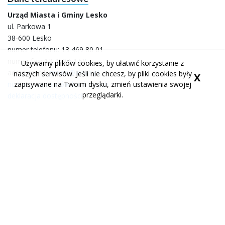
Urząd Miasta i Gminy Lesko
ul. Parkowa 1
38-600 Lesko
numer telefonu:
13 469 80 01
numer fax: 13 469 64 58
Używamy plików cookies, by ułatwić korzystanie z
adres email:
gmina@lesko.pl
naszych serwisów. Jeśli nie chcesz, by pliki cookies były
X
numery rachunków bankowych
zapisywane na Twoim dysku, zmień ustawienia swojej
przeglądarki.
deklaracja dostępności
Godziny pracy urzędu
poniedziałek 7:30 do 15:30
wtorek 7:30 do 15:30
środa 7:30 do 15:30
czwartek 7:30 do 17:00
piątek 7:30 do 14:00
Portale społecznościowe
facebook
youtube
profil urzędu miasta
kanał urzędu miasta
facebook
profil urzędu miasta