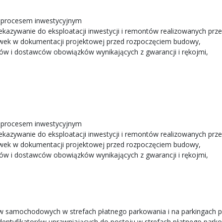
z procesem inwestycyjnym
zekazywanie do eksploatacji inwestycji i remontów realizowanych prz
wek w dokumentacji projektowej przed rozpoczęciem budowy,
w i dostawców obowiązków wynikających z gwarancji i rękojmi,
z procesem inwestycyjnym
zekazywanie do eksploatacji inwestycji i remontów realizowanych prz
wek w dokumentacji projektowej przed rozpoczęciem budowy,
w i dostawców obowiązków wynikających z gwarancji i rękojmi,
ów samochodowych w strefach płatnego parkowania i na parkingach p
ntyfikatorów uprawniających do postoju w strefach płatnego parkow