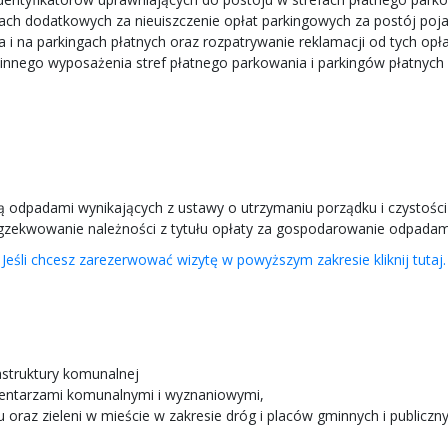
ach dodatkowych za nieuiszczenie opłat parkingowych za postój p
i na parkingach płatnych oraz rozpatrywanie reklamacji od tych opła
nego wyposażenia stref płatnego parkowania i parkingów płatnych (
odpadami wynikających z ustawy o utrzymaniu porządku i czystości
 egzekwowanie należności z tytułu opłaty za gospodarowanie odpada
Jeśli chcesz zarezerwować wizytę w powyższym zakresie kliknij tutaj.
struktury komunalnej
entarzami komunalnymi i wyznaniowymi,
u oraz zieleni w mieście w zakresie dróg i placów gminnych i publi