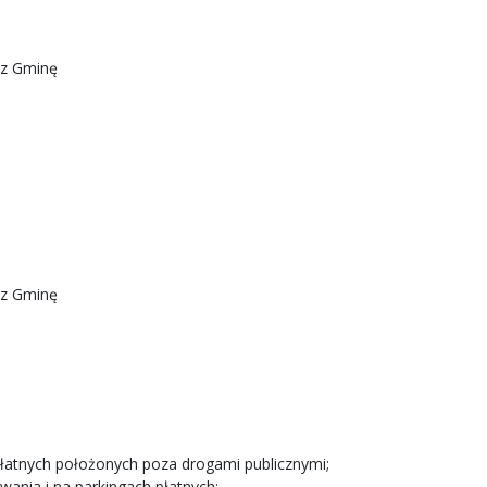
ez Gminę
ez Gminę
łatnych położonych poza drogami publicznymi;
ania i na parkingach płatnych;