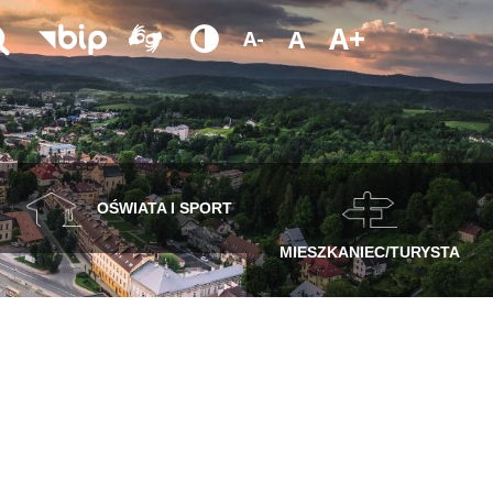
A+
A
A-
OŚWIATA I SPORT
MIESZKANIEC/TURYSTA