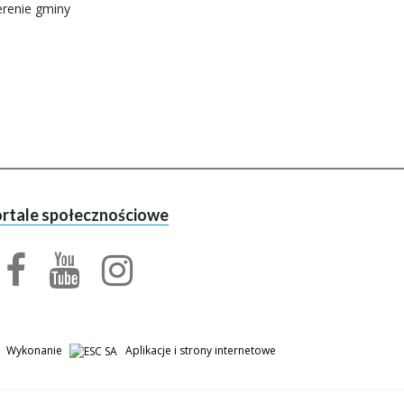
erenie gminy
rtale społecznościowe
facebook
youtube
profil urzędu miasta
kanał urzędu miasta
facebook
profil urzędu miasta
Wykonanie
Aplikacje i strony internetowe