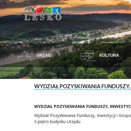
URZĄD
KULTURA
WYDZIAŁ POZYSKIWANIA FUNDUSZY, 
WYDZIAŁ POZYSKIWANIA FUNDUSZY, INWESTYCJ
Wydział Pozyskiwania Funduszy, Inwestycji i Gosp
II piętro budynku Urzędu