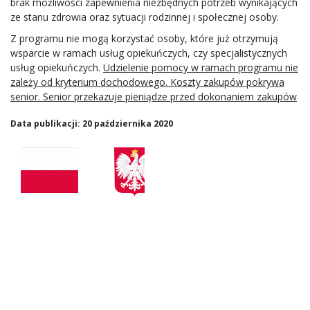
brak możliwości zapewnienia niezbędnych potrzeb wynikających
ze stanu zdrowia oraz sytuacji rodzinnej i społecznej osoby.
Z programu nie mogą korzystać osoby, które już otrzymują
wsparcie w ramach usług opiekuńczych, czy specjalistycznych
usług opiekuńczych.
Udzielenie pomocy w ramach programu nie
zależy od kryterium dochodowego. Koszty zakupów pokrywa
senior. Senior przekazuje pieniądze przed dokonaniem zakupów
Data publikacji: 20 października 2020