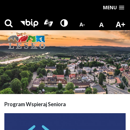
MENU
A+
A
A-
Program Wspieraj Seniora