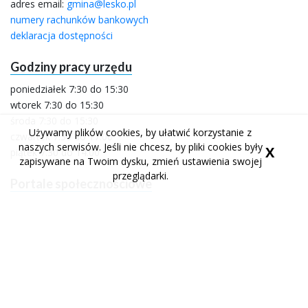
adres email:
gmina@lesko.pl
numery rachunków bankowych
deklaracja dostępności
Godziny pracy urzędu
poniedziałek 7:30 do 15:30
wtorek 7:30 do 15:30
środa 7:30 do 15:30
Używamy plików cookies, by ułatwić korzystanie z
czwartek 7:30 do 17:00
naszych serwisów. Jeśli nie chcesz, by pliki cookies były
X
piątek 7:30 do 14:00
zapisywane na Twoim dysku, zmień ustawienia swojej
przeglądarki.
Portale społecznościowe
facebook
youtube
profil urzędu miasta
kanał urzędu miasta
facebook
profil urzędu miasta
Wykonanie
Aplikacje i strony internetowe