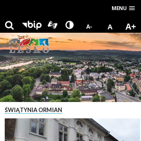
MENU
A+
A
A-
ŚWIĄTYNIA ORMIAN