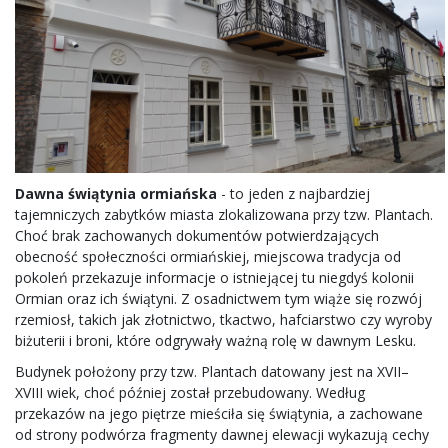
Dawna świątynia ormiańska
- to jeden z najbardziej
tajemniczych zabytków miasta zlokalizowana przy tzw. Plantach.
Choć brak zachowanych dokumentów potwierdzających
obecność społeczności ormiańskiej, miejscowa tradycja od
pokoleń przekazuje informacje o istniejącej tu niegdyś kolonii
Ormian oraz ich świątyni. Z osadnictwem tym wiąże się rozwój
rzemiosł, takich jak złotnictwo, tkactwo, hafciarstwo czy wyroby
biżuterii i broni, które odgrywały ważną rolę w dawnym Lesku.
Budynek położony przy tzw. Plantach datowany jest na XVII–
XVIII wiek, choć później został przebudowany. Według
przekazów na jego piętrze mieściła się świątynia, a zachowane
od strony podwórza fragmenty dawnej elewacji wykazują cechy