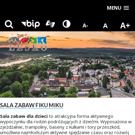
MENU
A+
A
A-
SALA ZABAW FIKU MIKU
Sala zabaw dla dzieci
to atrakcyjna forma aktywnego
wypoczynku dla rodzin podróżujących z dziećmi. Wyposażona w
zjeżdżalnie, trampoliny, baseny z kulkami i tory przeszkód,
umożliwia najmłodszym aktywne spędzanie czasu oraz rozwój