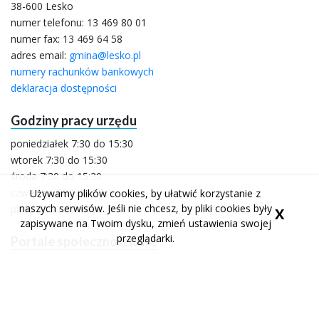
38-600 Lesko
numer telefonu:
13 469 80 01
numer fax: 13 469 64 58
adres email:
gmina@lesko.pl
numery rachunków bankowych
deklaracja dostępności
Godziny pracy urzędu
poniedziałek 7:30 do 15:30
wtorek 7:30 do 15:30
środa 7:30 do 15:30
czwartek 7:30 do 17:00
Używamy plików cookies, by ułatwić korzystanie z
naszych serwisów. Jeśli nie chcesz, by pliki cookies były
piątek 7:30 do 14:00
X
zapisywane na Twoim dysku, zmień ustawienia swojej
przeglądarki.
Portale społecznościowe
facebook
youtube
profil urzędu miasta
kanał urzędu miasta
facebook
profil urzędu miasta