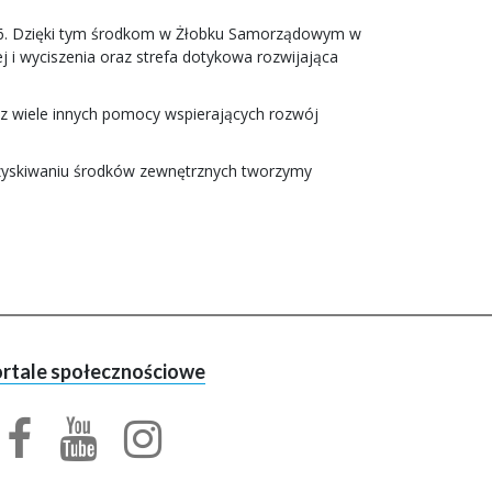
026. Dzięki tym środkom w Żłobku Samorządowym w
j i wyciszenia oraz strefa dotykowa rozwijająca
az wiele innych pomocy wspierających rozwój
pozyskiwaniu środków zewnętrznych tworzymy
rtale społecznościowe
facebook
youtube
profil urzędu miasta
kanał urzędu miasta
facebook
profil urzędu miasta