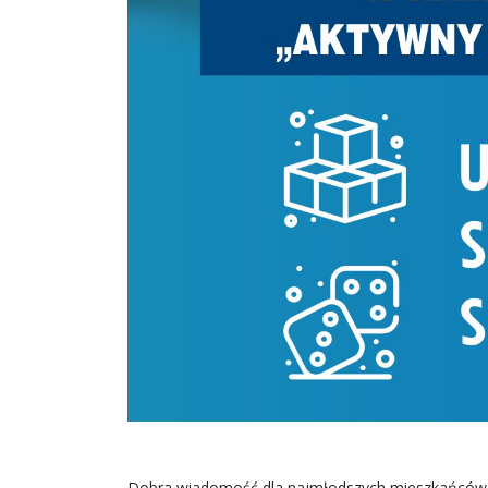
Dobra wiadomość dla najmłodszych mieszkańców