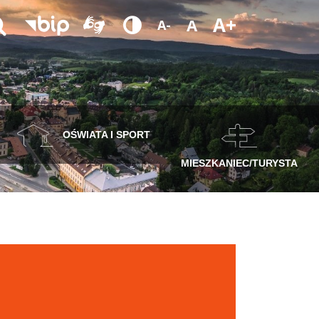
A+
A
A-
OŚWIATA I SPORT
MIESZKANIEC/TURYSTA