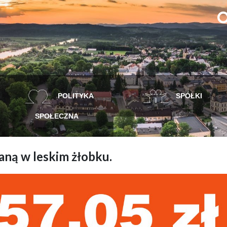
POLITYKA
SPÓŁKI
SPOŁECZNA
ną w leskim żłobku.