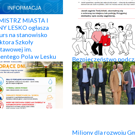
ISTRZ MIASTA I
Y LESKO ogłasza
urs na stanowisko
ktora Szkoły
tawowej im.
entego Pola w Lesku
Bezpieczeństwo podcz
wydarzeń.
Miliony dla rozwoju G