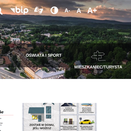
A+
A
A-
OŚWIATA I SPORT
MIESZKANIEC/TURYSTA