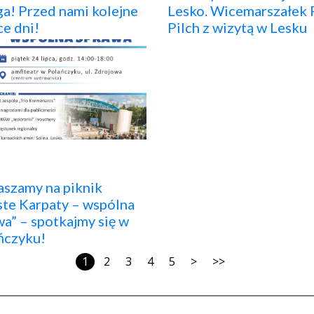
a! Przed nami kolejne
Lesko. Wicemarszałek 
ce dni!
Pilch z wizytą w Lesku
aszamy na piknik
ste Karpaty – wspólna
a” – spotkajmy się w
ńczyku!
1
2
3
4
5
>
>>