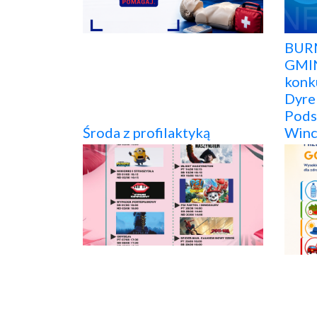
BURM
GMIN
konk
Dyre
Pods
Środa z profilaktyką
Winc