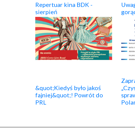
Repertuar kina BDK -
Uwag
sierpień
gorą
Zapr
&quot;Kiedyś było jakoś
„Czy
fajniej&quot;! Powrót do
spraw
PRL
Pola