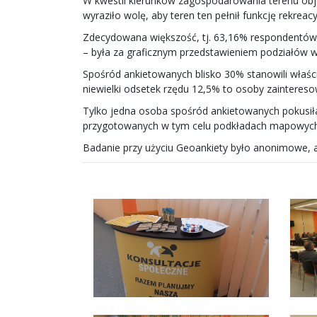
W kwestii kierunków zagospodarowania terenu obj
wyraziło wolę, aby teren ten pełnił funkcję rekre
Zdecydowana większość, tj. 63,16% respondentów o
– była za graficznym przedstawieniem podziałów w 
Spośród ankietowanych blisko 30% stanowili właśc
niewielki odsetek rzędu 12,5% to osoby zainteresow
Tylko jedna osoba spośród ankietowanych pokusiła
przygotowanych w tym celu podkładach mapowych
Badanie przy użyciu Geoankiety było anonimowe, a w