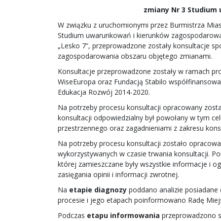
zmiany Nr 3 Studium
W związku z uruchomionymi przez Burmistrza Mias
Studium uwarunkowań i kierunków zagospodarowan
„Lesko 7”, przeprowadzone zostały konsultacje spo
zagospodarowania obszaru objętego zmianami.
Konsultacje przeprowadzone zostały w ramach pro
WiseEuropa oraz Fundacją Stabilo współfinansow
Edukacja Rozwój 2014-2020.
Na potrzeby procesu konsultacji opracowany zosta
konsultacji odpowiedzialny był powołany w tym ce
przestrzennego oraz zagadnieniami z zakresu konsu
Na potrzeby procesu konsultacji zostało opracowa
wykorzystywanych w czasie trwania konsultacji. Po
której zamieszczane były wszystkie informacje i og
zasięgania opinii i informacji zwrotnej.
Na
etapie diagnozy
poddano analizie posiadane 
procesie i jego etapach poinformowano Radę Miej
Podczas
etapu informowania
przeprowadzono sze