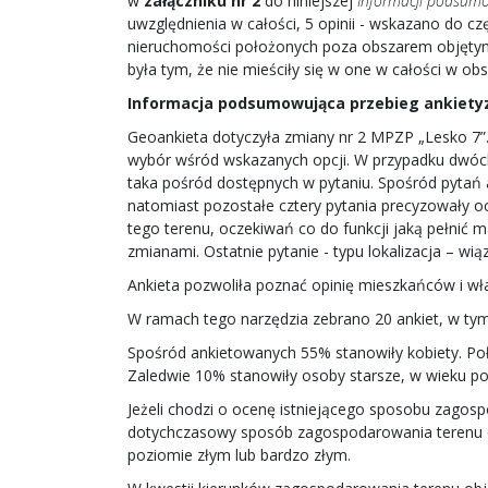
w
załączniku nr 2
do niniejszej
Informacji podsumow
uwzględnienia w całości, 5 opinii - wskazano do cz
nieruchomości położonych poza obszarem objętym 
była tym, że nie mieściły się w one w całości w ob
Informacja podsumowująca przebieg ankietyz
Geoankieta dotyczyła zmiany nr 2 MPZP „Lesko 7”.
wybór wśród wskazanych opcji. W przypadku dwóch p
taka pośród dostępnych w pytaniu. Spośród pytań a
natomiast pozostałe cztery pytania precyzowały 
tego terenu, oczekiwań co do funkcji jaką pełnić 
zmianami. Ostatnie pytanie - typu lokalizacja – wi
Ankieta pozwoliła poznać opinię mieszkańców i wł
W ramach tego narzędzia zebrano 20 ankiet, w ty
Spośród ankietowanych 55% stanowiły kobiety. Poł
Zaledwie 10% stanowiły osoby starsze, w wieku pow
Jeżeli chodzi o ocenę istniejącego sposobu zagos
dotychczasowy sposób zagospodarowania terenu oc
poziomie złym lub bardzo złym.