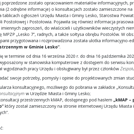
j poprzedzone zostało opracowaniem materiałów informacyjnych, pro
a (2 odrębne informacje) o konsultacjach zostało zamieszczone na s
 na tablicach ogłoszeń Urzędu Miasta i Gminy Lesko, Starostwa Powi
li Postołowej i Postołowia. Pojawiła się również informacja prasow
5 imiennych zaproszeń, do właścicieli i użytkowników wieczystych 
anę MPZP „Lesko 7”, radnych, a także sołtysa obrębu Postołów. W obs
panii przygotowana i rozprowadzona została ulotka informacyjno-e
estrzennym w Gminie Lesko”
.
ię w terminie od dnia 16 września 2020 r. do dnia 16 października 20
yposażony w stanowiska komputerowe z dostępem do serwisu konsu
łał wgodzinach pracy Urzędu i obsługiwany był przez członków
Zespołu
ładać swoje potrzeby, pomysły i opinie do projektowanych zmian stu
larza konsultacyjnego, możliwego do pobrania w zakładce „Konsulta
onsultacyjnym
w Urzędzie Miasta i Gminy Lesko;
 konsultacji przestrzennych kMAP, dostępnego pod hasłem
„kMAP – p
o”
który został zamieszczony na stronie internetowej Urzędu Miast
ych”.
ć: