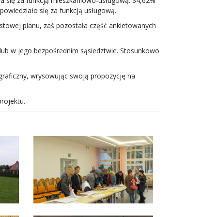
ła się za funkcją mieszkaniowo-usługową. 34,62%
opowiedziało się za funkcją usługową.
kstowej planu, zaś pozostała część ankietowanych
e lub w jego bezpośrednim sąsiedztwie. Stosunkowo
graficzny, wrysowując swoją propozycję na
rojektu.