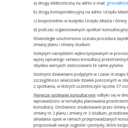
a) drogą elektroniczną na adres e-mail:
gmina@lesk
b) drogą korespondencyjną na adres: Urzędu Miast
c) bezpośrednio w budynku Urzędu Miasta i Gminy
d) podczas organizowanych spotkań konsultacyjny
Równolegle uruchomiona została procedura (wyni
zmiany planu i zmiany studium.
Kolejnym narzędziem wykorzystywanym w procesie
wyżej opisanego serwisu konsultacji przestrzennyc
obydwu wersjach zastosowano te same pytania.
Istotnymi działaniami podjętymi w czasie III etapu 
szczególności właściciele działek położonych w obr
2 spotkania, w których uczestniczyło łącznie 57 os
Pierwsze spotkanie konsultacyjne
odbyło się w dni
wprowadzono w tematykę planowania przestrzennego
konsultacji. Omówiono zrealizowane przez Gminę 
zmiany nr 2 planu i zmiany nr 3 studium, przedsta
składania opinii w ramach przeprowadzanych konsult
proponowali swoje sugestie i pomysły, które bezp