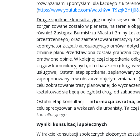
rozwiązaniami i pomysłami dla każdego z 6 terenó
(
https://www.youtube.com/watch?v=_T9zqkBY1j0&
Drugie
spotkanie konsultacyjne
odbyło się w dniu 1
zorganizowane zostało w plenerze, na terenie o
również Zastępca Burmistrza Miasta i Gminy Lesko
przestrzennego) oraz zainteresowani tematyką spot
koordynator
Zespołu konsultacyjnego
omówił dotychc
zmianie planu.Przedstawiona została graficzna cz
omówione opinie. W kolejnej części spotkania odb
ciągów komunikacyjnych, ich charakteru (drogi wew
usługowej. Ostatni etap spotkania, zaplanowany 
zaproponowanych w obszarze objętym zmianami (wy
celu zobrazowanie trasy planowanej do wyznaczenia
kształtować się będą odległości drogi od zabudow
Ostatni etap konsultacji –
informacja zwrotna
, 
celu sprecyzowania wskazań dla urbanisty. Ta częś
konsultacyjnego
.
Wyniki konsultacji społecznych
W trakcie konsultacji społecznych złożonych został