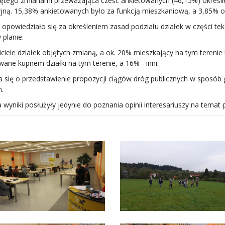
ętego zmianami przeważająca cześć ankietowanych (46,15%) określi
acyjną. 15,38% ankietowanych było za funkcją mieszkaniową, a 3,85% 
powiedziało się za określeniem zasad podziału działek w części te
planie.
iciele działek objętych zmianą, a ok. 20% mieszkający na tym tereni
ane kupnem działki na tym terenie, a 16% - inni.
 się o przedstawienie propozycji ciągów dróg publicznych w sposób 
.
yniki posłużyły jedynie do poznania opinii interesariuszy na temat p