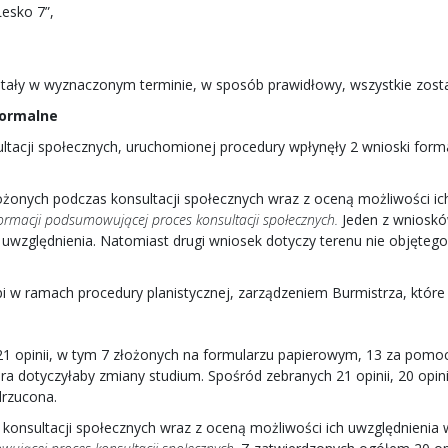
esko 7”,
ostały w wyznaczonym terminie, w sposób prawidłowy, wszystkie zost
formalne
ltacji społecznych, uruchomionej procedury wpłynęły 2 wnioski for
ożonych podczas konsultacji społecznych wraz z oceną możliwości 
ormacji podsumowującej proces konsultacji społecznych.
Jeden z wnioskó
o uwzględnienia. Natomiast drugi wniosek dotyczy terenu nie objęte
 w ramach procedury planistycznej, zarządzeniem Burmistrza, które
21 opinii, w tym 7 złożonych na formularzu papierowym, 13 za pomoc
ra dotyczyłaby zmiany studium. Spośród zebranych 21 opinii, 20 opini
drzucona.
as konsultacji społecznych wraz z oceną możliwości ich uwzględnie