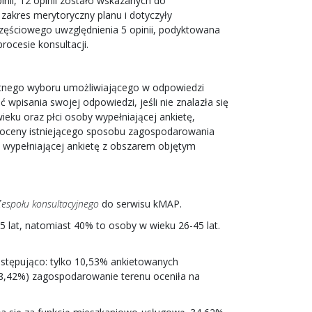
ii, 12 opinii zostało wskazanych do
 zakres merytoryczny planu i dotyczyły
zęściowego uwzględnienia 5 opinii, podyktowana
rocesie konsultacji.
krotnego wyboru umożliwiającego w odpowiedzi
pisania swojej odpowiedzi, jeśli nie znalazła się
ieku oraz płci osoby wypełniającej ankietę,
. oceny istniejącego sposobu zagospodarowania
y wypełniającej ankietę z obszarem objętym
Zespołu konsultacyjnego
do serwisu kMAP.
 lat, natomiast 40% to osoby w wieku 26-45 lat.
astępująco: tylko 10,53% ankietowanych
8,42%) zagospodarowanie terenu oceniła na