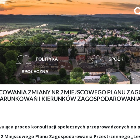
POLITYKA
SPÓŁKI
SPOŁECZNA
RACOWANIA ZMIANY NR 2 MIEJSCOWEGO PLANU Z
M UWARUNKOWAŃ I KIERUNKÓW ZAGOSPODAROWANIA
wująca
proces konsultacji społecznych przeprowadzonych
na 
 2 Miejscowego Planu Zagospodarowania Przestrzennego „Les