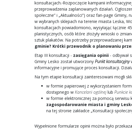
konsultacjach.
Rozpoczęcie kampanii informacyjne
przeprowadzenia zaplanowanych działań. Ogłoszeni
społeczne” i „Aktualności”) oraz fan-page Gminy,
w wybranych sklepach na terenie miasta Leska, Wo
konsultacjach powiadomiono, wysyłając łącznie 4
planistycznych, osób które złożyły wnioski o zmi
sztuk plakatów. Na potrzeby przeprowadzanej kam
gminie? Krótki przewodnik o planowaniu prz
Etap III konsultacji -
zasięgania opinii
- odbywał s
Gminy Lesko został utworzony
Punkt konsultacyjny
w
informacyjne i promujące proces konsultacji. Dzia
Na tym etapie konsultacji zainteresowani mogli sk
w formie papierowej z wykorzystaniem formu
dostępnego w
Kancelarii ogólnej
lub
Punkcie k
w formie elektronicznej za pomocą serwisu
zagospodarowanie miasta i gminy Lesk
na tej stronie zakładce „Konsultacji społeczn
Wypełnione formularze opinii można było przekaza