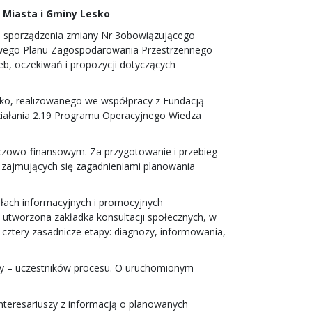
Miasta i Gminy Lesko
e sporządzenia zmiany Nr 3obowiązującego
owego Planu Zagospodarowania Przestrzennego
eb, oczekiwań i propozycji dotyczących
sko, realizowanego we współpracy z Fundacją
iałania 2.19 Programu Operacyjnego Wiedza
zowo-finansowym. Za przygotowanie i przebieg
, zajmujących się zagadnieniami planowania
ałach informacyjnych i promocyjnych
a utworzona zakładka konsultacji społecznych, w
a cztery zasadnicze etapy: diagnozy, informowania,
szy – uczestników procesu. O uruchomionym
interesariuszy z informacją o planowanych