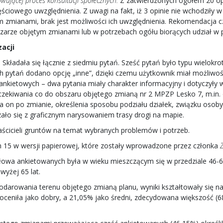
ującej proces konsultacji społecznych.
Z zatwierdzonych ogółem 20 opin
ęściowego uwzględnienia. Z uwagi na fakt, iż 3 opinie nie wchodziły w
zmianami, brak jest możliwości ich uwzględnienia. Rekomendacja c
szarze objętym zmianami lub w potrzebach ogółu biorących udział w p
acji
 Składała się łącznie z siedmiu pytań. Sześć pytań było typu wielo
ytań dodano opcję „inne”, dzięki czemu użytkownik miał możliwość w
nkietowych – dwa pytania miały charakter informacyjny i dotyczyły w
oczekiwania co do obszaru objętego zmianą nr 2 MPZP Lesko 7, m.in
ma on po zmianie, określenia sposobu podziału działek, związku osob
ązało się z graficznym narysowaniem trasy drogi na mapie.
aścicieli gruntów na temat wybranych problemów i potrzeb.
m 15 w wersji papierowej, które zostały wprowadzone przez członka
owa ankietowanych była w wieku mieszczącym się w przedziale 46-65
yżej 65 lat.
podarowania terenu objętego zmianą planu, wyniki kształtowały się n
eniła jako dobry, a 21,05% jako średni, zdecydowana większość (6