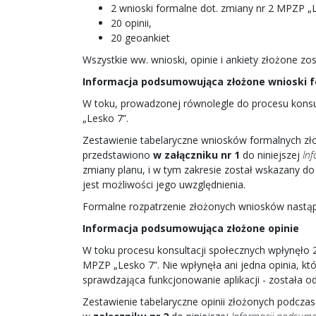
2 wnioski formalne dot. zmiany nr 2 MPZP „L
20 opinii,
20 geoankiet
Wszystkie ww. wnioski, opinie i ankiety złożone z
Informacja podsumowująca złożone wnioski 
W toku, prowadzonej równolegle do procesu konsu
„Lesko 7”.
Zestawienie tabelaryczne wniosków formalnych zł
przedstawiono
w załączniku nr 1
do niniejszej
Inf
zmiany planu, i w tym zakresie został wskazany d
jest możliwości jego uwzględnienia.
Formalne rozpatrzenie złożonych wniosków nastąpi
Informacja podsumowująca złożone opinie
W toku procesu konsultacji społecznych wpłynęło 
MPZP „Lesko 7”. Nie wpłynęła ani jedna opinia, któ
sprawdzająca funkcjonowanie aplikacji - została o
Zestawienie tabelaryczne opinii złożonych podcz