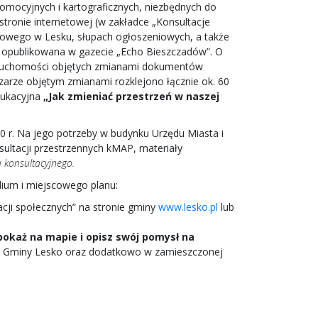
mocyjnych i kartograficznych, niezbędnych do
tronie internetowej (w zakładce „Konsultacje
atowego w Lesku, słupach ogłoszeniowych, a także
a opublikowana w gazecie „Echo Bieszczadów”. O
nieruchomości objętych zmianami dokumentów
zarze objętym zmianami rozklejono łącznie ok. 60
dukacyjna
„Jak zmieniać przestrzeń w naszej
20 r. Na jego potrzeby w budynku Urzędu Miasta i
ltacji przestrzennych kMAP, materiały
 konsultacyjnego.
dium i miejscowego planu:
cji społecznych” na stronie gminy
www.lesko.pl
lub
okaż na mapie i opisz swój pomysł na
a i Gminy Lesko oraz dodatkowo w zamieszczonej