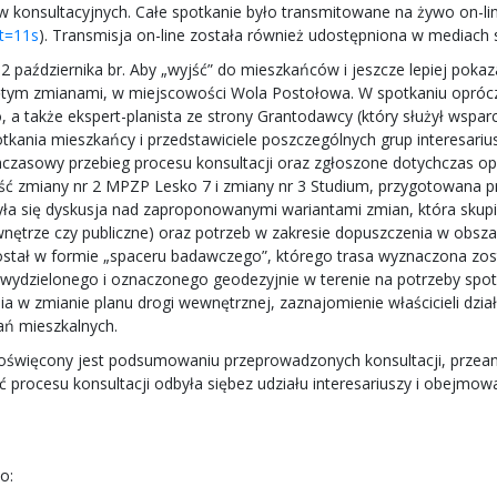
w konsultacyjnych. Całe spotkanie było transmitowane na żywo on-l
t=11s
). Transmisja on-line została również udostępniona w mediac
2 października br. Aby „wyjść” do mieszkańców i jeszcze lepiej poka
bjętym zmianami, w miejscowości Wola Postołowa. W spotkaniu opró
, a także ekspert-planista ze strony Grantodawcy (który służył wsp
kania mieszkańcy i przedstawiciele poszczególnych grup interesariusz
zasowy przebieg procesu konsultacji oraz zgłoszone dotychczas op
ęść zmiany nr 2 MPZP Lesko 7 i zmiany nr 3 Studium, przygotowana 
yła się dyskusja nad zaproponowanymi wariantami zmian, która skupi
nętrze czy publiczne) oraz potrzeb w zakresie dopuszczenia w obszar
został w formie „spaceru badawczego”, którego trasa wyznaczona zo
dzielonego i oznaczonego geodezyjnie w terenie na potrzeby spotk
 w zmianie planu drogi wewnętrznej, zaznajomienie właścicieli działe
ań mieszkalnych.
poświęcony jest podsumowaniu przeprowadzonych konsultacji, przeanali
ć procesu konsultacji odbyła siębez udziału interesariuszy i obejmo
o: