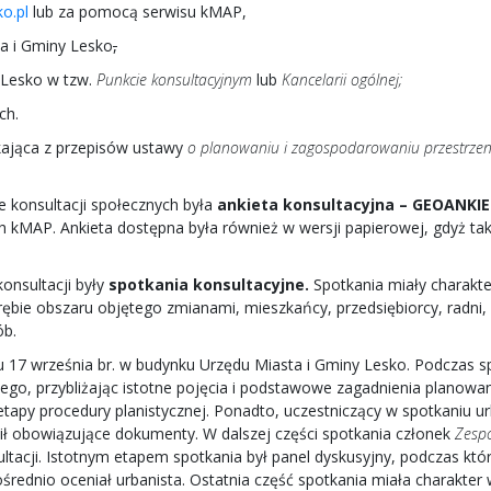
o.pl
lub za pomocą serwisu kMAP,
a i Gminy Lesko
,
 Lesko w tzw.
Punkcie konsultacyjnym
lub
Kancelarii ogólnej;
ch.
kająca z przepisów ustawy
o planowaniu i zagospodarowaniu przestrze
 konsultacji społecznych była
ankieta konsultacyjna – GEOANKI
h kMAP. Ankieta dostępna była również w wersji papierowej, gdyż ta
konsultacji były
spotkania konsultacyjne.
Spotkania miały charakter
ębie obszaru objętego zmianami, mieszkańcy, przedsiębiorcy, radni, l
ób.
u 17 września br. w budynku Urzędu Miasta i Gminy Lesko. Podczas sp
, przybliżając istotne pojęcia i podstawowe zagadnienia planowani
etapy procedury planistycznej. Ponadto, uczestniczący w spotkaniu
wił obowiązujące dokumenty. W dalszej części spotkania członek
Zespo
acji. Istotnym etapem spotkania był panel dyskusyjny, podczas które
ośrednio oceniał urbanista. Ostatnia część spotkania miała charakt