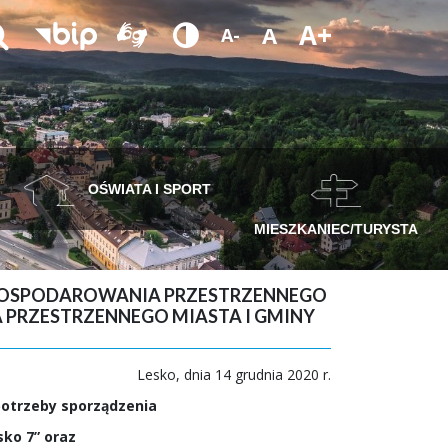
A+
A
A-
OŚWIATA I SPORT
MIESZKANIEC/TURYSTA
AGOSPODAROWANIA PRZESTRZENNEGO
 PRZESTRZENNEGO MIASTA I GMINY
Lesko, dnia 14 grudnia 2020 r.
potrzeby sporządzenia
ko 7” oraz