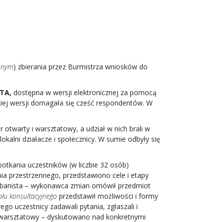
nnym
) zbierania przez Burmistrza wniosków do
ETA,
dostępna w wersji elektronicznej za pomocą
kiej wersji domagała się cześć respondentów. W
 otwarty i warsztatowy, a udział w nich brali w
okalni działacze i społecznicy. W sumie odbyły się
otkania uczestników (w liczbie 32 osób)
a przestrzennego, przedstawiono cele i etapy
 urbanista – wykonawca zmian omówił przedmiot
łu konsultacyjnego
przedstawił możliwości i formy
go uczestnicy zadawali pytania, zgłaszali i
er warsztatowy – dyskutowano nad konkretnymi