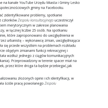
ine na kanale YouTube Urzędu Miasta i Gminy Lesko
h społecznościowych gminy na Facebooku.
zać zidentyfikowane problemy, spotkanie
cz członków
Zespołu konsultacyjnego
uczestniczył
arciem merytorycznym w zakresie planowania
y, w łącznej liczbie 25 osób. Na spotkaniu
inie, które zaproponowano do uwzględnienia w
przez urbanistę – wykonawcę zmian, uwzględniająca
ła się przede wszystkim na problemach rozkładu
ze objętym zmianami funkcji rekreacyjnej i
stała wzdłuż jednego z ciągów komunikacyjnych
ania). Przeprowadzony w terenie spacer miał na
k, przez które droga ta będzie przebiegać,jak
zowaniu złożonych opinii i ich identyfikacji, w
wała ściśle pracę powołanego
Zespołu