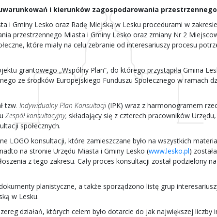
 uwarunkowań i kierunków zagospodarowania przestrzennego 
ta i Gminy Lesko oraz Radę Miejską w Lesku procedurami w zakresi
ia przestrzennego Miasta i Gminy Lesko
oraz zmiany Nr 2 Miejsc
łeczne, które miały na celu zebranie od interesariuszy procesu potrz
jektu grantowego „Wspólny Plan”, do którego przystąpiła Gmina Le
anego ze środków Europejskiego Funduszu Społecznego w ramach dz
ł tzw
. Indywidualny Plan Konsultacji
(IPK) wraz z harmonogramem rzec
lu
Zespół konsultacyjny,
składający się z czterech pracowników Urzędu
ltacji społecznych.
ne LOGO konsultacji, które zamieszczane było na wszystkich materi
nadto na stronie Urzędu Miasta i Gminy Lesko (
www.lesko.pl
) został
łoszenia z tego zakresu. Cały proces konsultacji został podzielony n
dokumenty planistyczne, a także sporządzono listę grup interesariu
ską w Lesku.
reg działań, których celem było dotarcie do jak największej liczby 