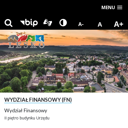
MENU
A+
A
A-
WYDZIAŁ FINANSOWY (FN)
Wydział Finansowy
II piętro budynku Urzędu