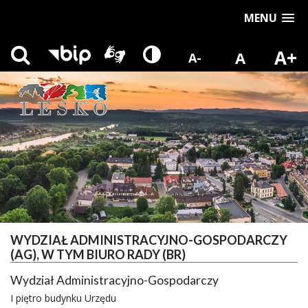
MENU
A+
A
A-
WYDZIAŁ ADMINISTRACYJNO-GOSPODARCZY
(AG), W TYM BIURO RADY (BR)
Wydział Administracyjno-Gospodarczy
I piętro budynku Urzędu